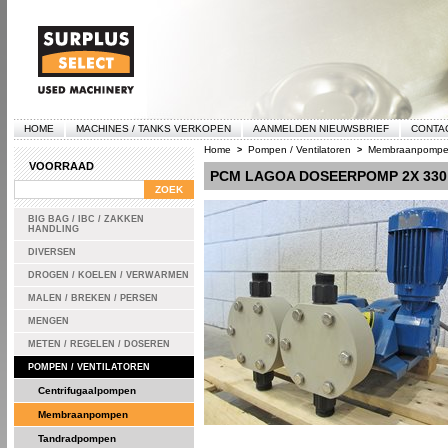
HOME
MACHINES / TANKS VERKOPEN
AANMELDEN NIEUWSBRIEF
CONTA
Home
Pompen / Ventilatoren
Membraanpomp
>
>
VOORRAAD
PCM LAGOA DOSEERPOMP 2X 330 
BIG BAG / IBC / ZAKKEN
HANDLING
DIVERSEN
DROGEN / KOELEN / VERWARMEN
MALEN / BREKEN / PERSEN
MENGEN
METEN / REGELEN / DOSEREN
POMPEN / VENTILATOREN
Centrifugaalpompen
Membraanpompen
Tandradpompen