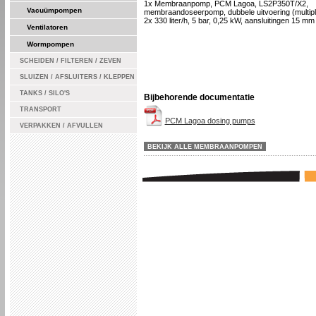
1x Membraanpomp, PCM Lagoa, LS2P350T/X2,
Vacuümpompen
membraandoseerpomp, dubbele uitvoering (multipl
2x 330 liter/h, 5 bar, 0,25 kW, aansluitingen 15 mm
Ventilatoren
Wormpompen
SCHEIDEN / FILTEREN / ZEVEN
SLUIZEN / AFSLUITERS / KLEPPEN
TANKS / SILO'S
Bijbehorende documentatie
TRANSPORT
PCM Lagoa dosing pumps
VERPAKKEN / AFVULLEN
BEKIJK ALLE MEMBRAANPOMPEN