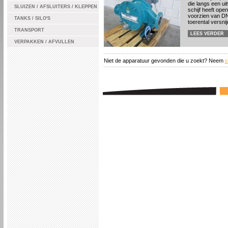
die langs een ui
SLUIZEN / AFSLUITERS / KLEPPEN
schijf heeft op
voorzien van DN 
TANKS / SILO'S
toerental versni
TRANSPORT
LEES VERDER
VERPAKKEN / AFVULLEN
Niet de apparatuur gevonden die u zoekt? Neem
c