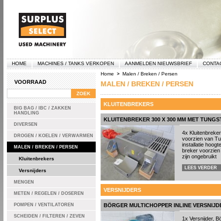
HOME
MACHINES / TANKS VERKOPEN
AANMELDEN NIEUWSBRIEF
CONTA
Home
Malen / Breken / Persen
>
VOORRAAD
MALEN / BREKEN / PERSEN
KLUITENBREKERS
BIG BAG / IBC / ZAKKEN
HANDLING
KLUITENBREKER 300 X 300 MM MET TUNGS
DIVERSEN
4x Kluitenbreker
DROGEN / KOELEN / VERWARMEN
voorzien van Tu
installatie hoog
MALEN / BREKEN / PERSEN
breker voorzien
zijn ongebruikt
Kluitenbrekers
LEES VERDER
Versnijders
MENGEN
VERSNIJDERS
METEN / REGELEN / DOSEREN
POMPEN / VENTILATOREN
BÖRGER MULTICHOPPER INLINE VERSNIJDE
SCHEIDEN / FILTEREN / ZEVEN
1x Versnijder, B