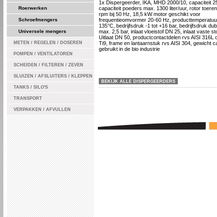
1x Dispergeerder, IKA, MHD 2000/10, capaciteit 250
Roerwerken
capaciteit poeders max. 1300 liter/uur, rotor toeren
rpm bij 50 Hz, 18,5 kW motor geschikt voor
Schroefmengers
frequentieomvormer 20-60 Hz, producttemperatuu
135°C, bedrijfsdruk -1 tot +16 bar, bedrijfsdruk du
Universele mengers
max. 2,5 bar, inlaat vloeistof DN 25, inlaat vaste s
Uitlaat DN 50, productcontactdelen rvs AISI 316L o
METEN / REGELEN / DOSEREN
Ti9, frame en lantaarnstuk rvs AISI 304, gewicht c
gebruikt in de bio industrie
POMPEN / VENTILATOREN
SCHEIDEN / FILTEREN / ZEVEN
SLUIZEN / AFSLUITERS / KLEPPEN
BEKIJK ALLE DISPERGEERDERS
TANKS / SILO'S
TRANSPORT
VERPAKKEN / AFVULLEN