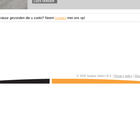
LEES VERDER
aratuur gevonden die u zoekt? Neem
contact
met ons op!
© 2020 Surplus Select B.V. |
Privacy policy
|
Dis