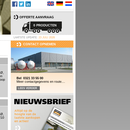
OFFERTE AANVRAAG
0
PRODUCTEN
LAATSTE UPDATE:
23 JULI 2026
CONTACT OPNEMEN
 Ø,
en
Bel 0321 33 55 00
loop
Meer contactgegevens en route....
LEES VERDER
 Ø,
210