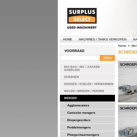
HOME
MACHINES / TANKS VERKOPEN
AA
Home
Me
>
VOORRAAD
SCHROE
SCHROEFM
BIG BAG / IBC / ZAKKEN
HANDLING
DIVERSEN
DROGEN / KOELEN / VERWARMEN
MALEN / BREKEN / PERSEN
MENGEN
Agglomerators
SCHROEFM
Conische mengers
Dispergeerders
Peddelmengers
Ploegschaarmengers