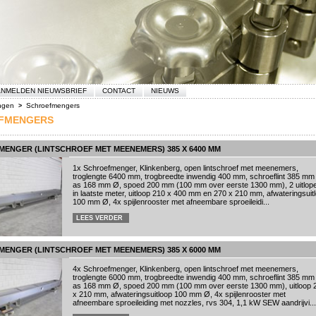
NMELDEN NIEUWSBRIEF
CONTACT
NIEUWS
ngen
Schroefmengers
>
FMENGERS
ENGER (LINTSCHROEF MET MEENEMERS) 385 X 6400 MM
1x Schroefmenger, Klinkenberg, open lintschroef met meenemers,
troglengte 6400 mm, trogbreedte inwendig 400 mm, schroeflint 385 mm
as 168 mm Ø, spoed 200 mm (100 mm over eerste 1300 mm), 2 uitlop
in laatste meter, uitloop 210 x 400 mm en 270 x 210 mm, afwateringsuit
100 mm Ø, 4x spijlenrooster met afneembare sproeileidi...
LEES VERDER
ENGER (LINTSCHROEF MET MEENEMERS) 385 X 6000 MM
4x Schroefmenger, Klinkenberg, open lintschroef met meenemers,
troglengte 6000 mm, trogbreedte inwendig 400 mm, schroeflint 385 mm
as 168 mm Ø, spoed 200 mm (100 mm over eerste 1300 mm), uitloop 
x 210 mm, afwateringsuitloop 100 mm Ø, 4x spijlenrooster met
afneembare sproeileiding met nozzles, rvs 304, 1,1 kW SEW aandrijvi...