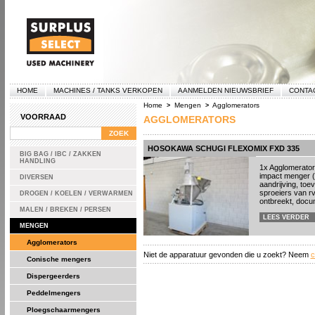
HOME
MACHINES / TANKS VERKOPEN
AANMELDEN NIEUWSBRIEF
CONTA
Home
Mengen
Agglomerators
>
>
VOORRAAD
AGGLOMERATORS
HOSOKAWA SCHUGI FLEXOMIX FXD 335
BIG BAG / IBC / ZAKKEN
HANDLING
1x Agglomerato
impact menger (
DIVERSEN
aandrijving, to
sproeiers van r
DROGEN / KOELEN / VERWARMEN
ontbreekt, docu
MALEN / BREKEN / PERSEN
LEES VERDER
MENGEN
Agglomerators
Niet de apparatuur gevonden die u zoekt? Neem
c
Conische mengers
Dispergeerders
Peddelmengers
Ploegschaarmengers