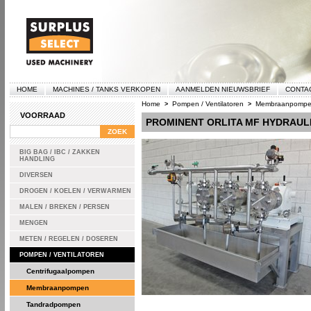
HOME
MACHINES / TANKS VERKOPEN
AANMELDEN NIEUWSBRIEF
CONTA
Home
Pompen / Ventilatoren
Membraanpomp
>
>
VOORRAAD
PROMINENT ORLITA MF HYDRAU
BIG BAG / IBC / ZAKKEN
HANDLING
DIVERSEN
DROGEN / KOELEN / VERWARMEN
MALEN / BREKEN / PERSEN
MENGEN
METEN / REGELEN / DOSEREN
POMPEN / VENTILATOREN
Centrifugaalpompen
Membraanpompen
Tandradpompen