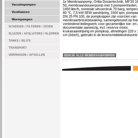
1x Membraanpomp, Orlita Dosiertechnik, MF3S 18
Vacuümpompen
50, membraandoseerpomp met 3 pompeenheden, c
1450 liter/h, nominale uitvoerdruk 70 barg, tempera
Ventilatoren
80 °C, 7,5 kW SEW aandrijving, 1500 tpm, pompaa
DN 25 PN 100, de pompkoppen zijn voorzien van
Wormpompen
membraanbreukbewaking, samengebouwd op fra
verbindend leidingwerk voor gezamenlijke toe- en 
SCHEIDEN / FILTEREN / ZEVEN
documentatie aanwezig, incl. reserve motor,
krukasaandrijving en pompkop, afmetingen 220 x 
SLUIZEN / AFSLUITERS / KLEPPEN
cm (lxbxh), gebruikt in de levensmiddelenindustrie
TANKS / SILO'S
TRANSPORT
VERPAKKEN / AFVULLEN
BEKIJK ALLE MEMBRAANPOMPEN