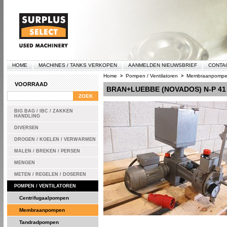
HOME
MACHINES / TANKS VERKOPEN
AANMELDEN NIEUWSBRIEF
CONTA
Home
Pompen / Ventilatoren
Membraanpomp
>
>
VOORRAAD
BRAN+LUEBBE (NOVADOS) N-P 4
BIG BAG / IBC / ZAKKEN
HANDLING
DIVERSEN
DROGEN / KOELEN / VERWARMEN
MALEN / BREKEN / PERSEN
MENGEN
METEN / REGELEN / DOSEREN
POMPEN / VENTILATOREN
Centrifugaalpompen
Membraanpompen
Tandradpompen