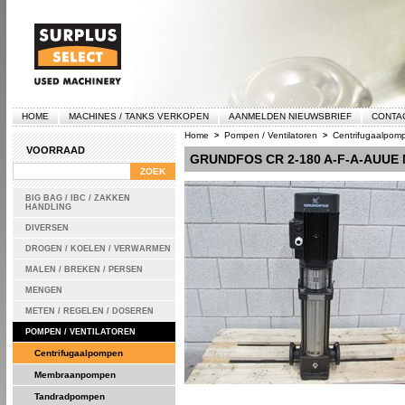
HOME
MACHINES / TANKS VERKOPEN
AANMELDEN NIEUWSBRIEF
CONTA
Home
Pompen / Ventilatoren
Centrifugaalpom
>
>
VOORRAAD
GRUNDFOS CR 2-180 A-F-A-AUU
BIG BAG / IBC / ZAKKEN
HANDLING
DIVERSEN
DROGEN / KOELEN / VERWARMEN
MALEN / BREKEN / PERSEN
MENGEN
METEN / REGELEN / DOSEREN
POMPEN / VENTILATOREN
Centrifugaalpompen
Membraanpompen
Tandradpompen