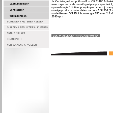
1x Centrifugaalpomp, Grundfos, CR 2-180 A-F-A
Vacuümpompen
meertraps verticale centrifugaalpomp, capaciteit 2
opvoerhoogte 114,6 m, pompkop en voet zijn van gi
Ventilatoren
overige product contactdelen van rvs AISI 304 (1.
ronde flenzen DN 25, inbouwlengte 250 mm, 2,2 k
Wormpompen
2890 rpm
SCHEIDEN / FILTEREN / ZEVEN
SLUIZEN / AFSLUITERS / KLEPPEN
TANKS / SILO'S
BEKIJK ALLE CENTRIFUGAALPOMPEN
TRANSPORT
VERPAKKEN / AFVULLEN