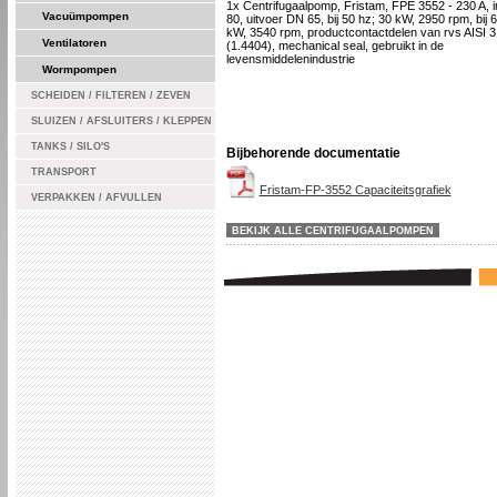
1x Centrifugaalpomp, Fristam, FPE 3552 - 230 A, 
Vacuümpompen
80, uitvoer DN 65, bij 50 hz; 30 kW, 2950 rpm, bij 
kW, 3540 rpm, productcontactdelen van rvs AISI 
Ventilatoren
(1.4404), mechanical seal, gebruikt in de
levensmiddelenindustrie
Wormpompen
SCHEIDEN / FILTEREN / ZEVEN
SLUIZEN / AFSLUITERS / KLEPPEN
TANKS / SILO'S
Bijbehorende documentatie
TRANSPORT
Fristam-FP-3552 Capaciteitsgrafiek
VERPAKKEN / AFVULLEN
BEKIJK ALLE CENTRIFUGAALPOMPEN