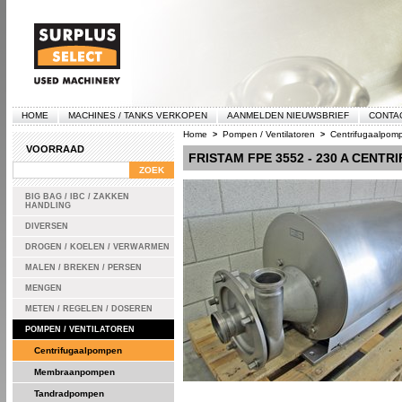
HOME
MACHINES / TANKS VERKOPEN
AANMELDEN NIEUWSBRIEF
CONTA
Home
Pompen / Ventilatoren
Centrifugaalpom
>
>
VOORRAAD
FRISTAM FPE 3552 - 230 A CENT
BIG BAG / IBC / ZAKKEN
HANDLING
DIVERSEN
DROGEN / KOELEN / VERWARMEN
MALEN / BREKEN / PERSEN
MENGEN
METEN / REGELEN / DOSEREN
POMPEN / VENTILATOREN
Centrifugaalpompen
Membraanpompen
Tandradpompen