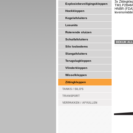
3x Zittingkl
Explosiebeveiligingskleppen
TM1.P2BAM-A
HNBR (FDA), 
Hoekkleppen
levensmiddel
Kogelafsluiters
Losunits
Roterende sluizen
Schuifafsluiters
BEKIJK ALL
Silo losbodems
Slangafsluiters
Terugslagkleppen
Vlinderkleppen
Wisselkleppen
Zittingkleppen
TANKS / SILO'S
TRANSPORT
VERPAKKEN / AFVULLEN