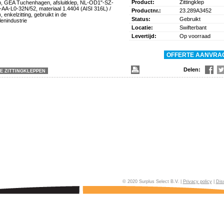
Product:
Zittingklep
ep, GEA Tuchenhagen, afsluitklep, NL-OD1"-SZ-
A-L0-32N/52, materiaal 1.4404 (AISI 316L) /
Productnr.:
23.289A3452
enkelzitting, gebruikt in de
Status:
Gebruikt
enindustrie
Locatie:
Swifterbant
Levertijd:
Op voorraad
Delen:
E ZITTINGKLEPPEN
© 2020 Surplus Select B.V. |
Privacy policy
|
Dis