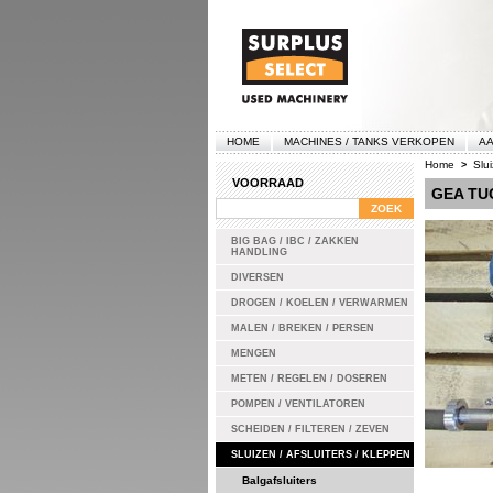
HOME
MACHINES / TANKS VERKOPEN
AA
Home
Slui
>
VOORRAAD
GEA TU
BIG BAG / IBC / ZAKKEN
HANDLING
DIVERSEN
DROGEN / KOELEN / VERWARMEN
MALEN / BREKEN / PERSEN
MENGEN
METEN / REGELEN / DOSEREN
POMPEN / VENTILATOREN
SCHEIDEN / FILTEREN / ZEVEN
SLUIZEN / AFSLUITERS / KLEPPEN
Balgafsluiters