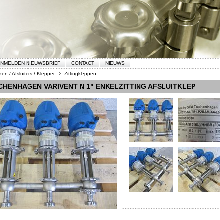
NMELDEN NIEUWSBRIEF
CONTACT
NIEUWS
zen / Afsluiters / Kleppen
Zittingkleppen
>
CHENHAGEN VARIVENT N 1" ENKELZITTING AFSLUITKLEP