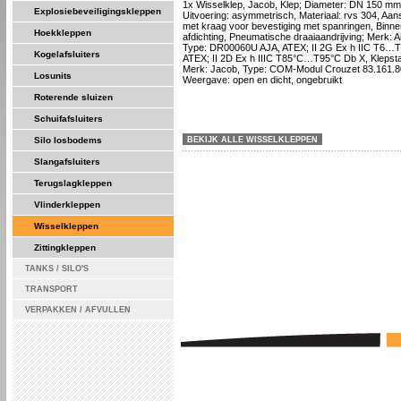
1x Wisselklep, Jacob, Klep; Diameter: DN 150 mm
Explosiebeveiligingskleppen
Uitvoering: asymmetrisch, Materiaal: rvs 304, Aans
met kraag voor bevestiging met spanringen, Binne
Hoekkleppen
afdichting, Pneumatische draaiaandrijving; Merk: A
Type: DR00060U AJA, ATEX; II 2G Ex h IIC T6…T
Kogelafsluiters
ATEX; II 2D Ex h IIIC T85°C…T95°C Db X, Klepstan
Merk: Jacob, Type: COM-Modul Crouzet 83.161.
Losunits
Weergave: open en dicht, ongebruikt
Roterende sluizen
Schuifafsluiters
Silo losbodems
BEKIJK ALLE WISSELKLEPPEN
Slangafsluiters
Terugslagkleppen
Vlinderkleppen
Wisselkleppen
Zittingkleppen
TANKS / SILO'S
TRANSPORT
VERPAKKEN / AFVULLEN