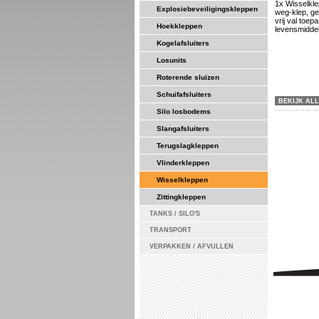
1x Wisselkl
Explosiebeveiligingskleppen
weg-klep, g
vrij val toep
Hoekkleppen
levensmiddel
Kogelafsluiters
Losunits
Roterende sluizen
Schuifafsluiters
BEKIJK AL
Silo losbodems
Slangafsluiters
Terugslagkleppen
Vlinderkleppen
Wisselkleppen
Zittingkleppen
TANKS / SILO'S
TRANSPORT
VERPAKKEN / AFVULLEN