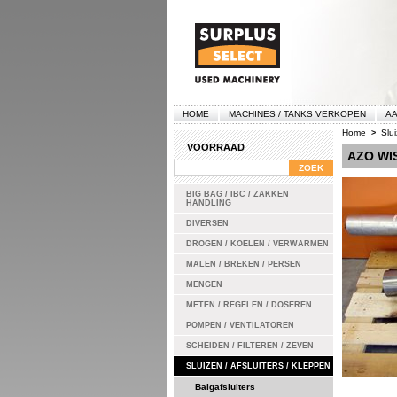
HOME
MACHINES / TANKS VERKOPEN
AA
Home
Slui
>
VOORRAAD
AZO WI
BIG BAG / IBC / ZAKKEN
HANDLING
DIVERSEN
DROGEN / KOELEN / VERWARMEN
MALEN / BREKEN / PERSEN
MENGEN
METEN / REGELEN / DOSEREN
POMPEN / VENTILATOREN
SCHEIDEN / FILTEREN / ZEVEN
SLUIZEN / AFSLUITERS / KLEPPEN
Balgafsluiters