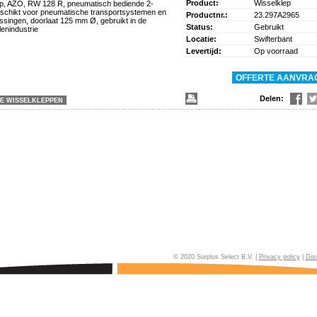
Product:
Wisselklep
ep, AZO, RW 128 R, pneumatisch bediende 2-
eschikt voor pneumatische transportsystemen en
Productnr.:
23.297A2965
assingen, doorlaat 125 mm Ø, gebruikt in de
Status:
Gebruikt
enindustrie
Locatie:
Swifterbant
Levertijd:
Op voorraad
Delen:
LE WISSELKLEPPEN
© 2020 Surplus Select B.V. |
Privacy policy
|
Dis