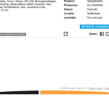
Product:
Slangafsluiter
uiter, Torex / Rotex, DN 100, flensaansluitingen,
huizing, uitwisselbare rubber manchet, max.
Productnr.:
23.133A3444
ar, luchtbediend, max. stuurdruk 6 bar,
Status:
Gebruikt
e 31 cm
Locatie:
Swifterbant
Levertijd:
Op voorraad
Delen:
LE SLANGAFSLUITERS
© 2020 Surplus Select B.V. |
Privacy policy
|
Dis