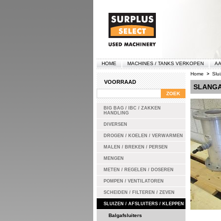
HOME
MACHINES / TANKS VERKOPEN
AA
Home
Slui
>
VOORRAAD
SLANGA
BIG BAG / IBC / ZAKKEN
HANDLING
DIVERSEN
DROGEN / KOELEN / VERWARMEN
MALEN / BREKEN / PERSEN
MENGEN
METEN / REGELEN / DOSEREN
POMPEN / VENTILATOREN
SCHEIDEN / FILTEREN / ZEVEN
SLUIZEN / AFSLUITERS / KLEPPEN
Balgafsluiters