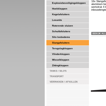
16x Slangafsl
Explosiebeveiligingskleppen
aluminium be
werkdruk 4 b
Hoekkleppen
inbouwlengt
Kogelafsluiters
Losunits
Roterende sluizen
Schuifafsluiters
BEKIJK AL
Silo losbodems
Slangafsluiters
Terugslagkleppen
Vlinderkleppen
Wisselkleppen
Zittingkleppen
TANKS / SILO'S
TRANSPORT
VERPAKKEN / AFVULLEN