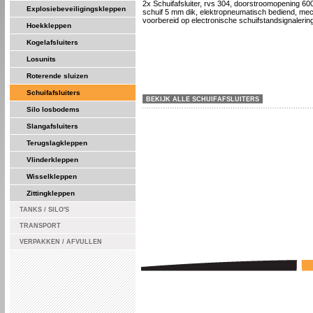
2x Schuifafsluiter, rvs 304, doorstroomopening 6
Explosiebeveiligingskleppen
schuif 5 mm dik, elektropneumatisch bediend, me
voorbereid op electronische schuifstandsignalerin
Hoekkleppen
Kogelafsluiters
Losunits
Roterende sluizen
Schuifafsluiters
BEKIJK ALLE SCHUIFAFSLUITERS
Silo losbodems
Slangafsluiters
Terugslagkleppen
Vlinderkleppen
Wisselkleppen
Zittingkleppen
TANKS / SILO'S
TRANSPORT
VERPAKKEN / AFVULLEN