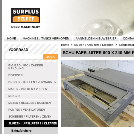
HOME
MACHINES / TANKS VERKOPEN
AANMELDEN NIEUWSBRIEF
CONTA
Home
Sluizen / Afsluiters / Kleppen
Schuifafslu
>
>
VOORRAAD
SCHUIFAFSLUITER 600 X 240 MM 
BIG BAG / IBC / ZAKKEN
HANDLING
DIVERSEN
DROGEN / KOELEN / VERWARMEN
MALEN / BREKEN / PERSEN
MENGEN
METEN / REGELEN / DOSEREN
POMPEN / VENTILATOREN
SCHEIDEN / FILTEREN / ZEVEN
SLUIZEN / AFSLUITERS / KLEPPEN
Balgafsluiters