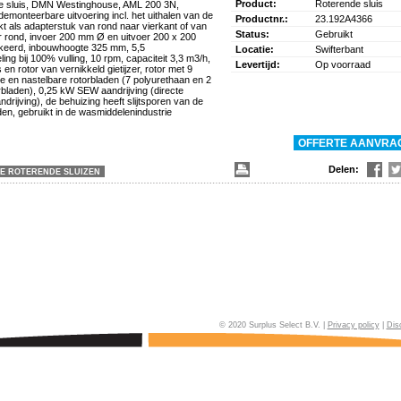
Product:
Roterende sluis
e sluis, DMN Westinghouse, AML 200 3N,
demonteerbare uitvoering incl. het uithalen van de
Productnr.:
23.192A4366
kt als adapterstuk van rond naar vierkant of van
Status:
Gebruikt
r rond, invoer 200 mm Ø en uitvoer 200 x 200
eerd, inbouwhoogte 325 mm, 5,5
Locatie:
Swifterbant
ling bij 100% vulling, 10 rpm, capaciteit 3,3 m3/h,
Levertijd:
Op voorraad
 en rotor van vernikkeld gietijzer, rotor met 9
e en nastelbare rotorbladen (7 polyurethaan en 2
bladen), 0,25 kW SEW aandrijving (directe
drijving), de behuizing heeft slijtsporen van de
en, gebruikt in de wasmiddelenindustrie
Delen:
LE ROTERENDE SLUIZEN
© 2020 Surplus Select B.V. |
Privacy policy
|
Dis