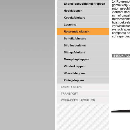
1x Roterend
Explosiebeveiligingskleppen
gemakkelijk 
rotor, geschi
Hoekkleppen
vierkant naa
mm of omgek
Kogelafsluiters
liter/omwente
huis, deksels
Losunits
verwisselbar
rvs schraper
Roterende sluizen
compacte aan
schraperblad
Schuifafsluiters
Silo losbodems
Slangafsluiters
BEKIJK AL
Terugslagkleppen
Vlinderkleppen
Wisselkleppen
Zittingkleppen
TANKS / SILO'S
TRANSPORT
VERPAKKEN / AFVULLEN