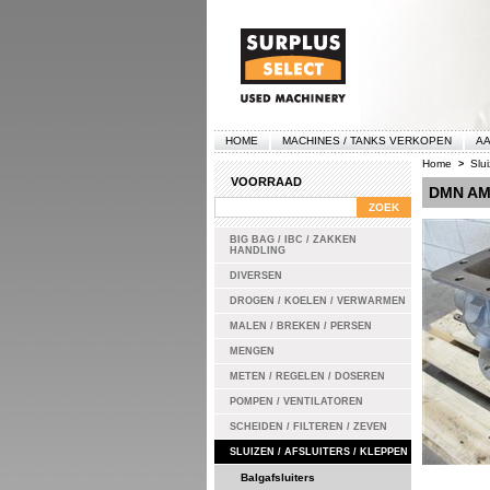
HOME
MACHINES / TANKS VERKOPEN
AA
Home
Slui
>
VOORRAAD
DMN AM
BIG BAG / IBC / ZAKKEN
HANDLING
DIVERSEN
DROGEN / KOELEN / VERWARMEN
MALEN / BREKEN / PERSEN
MENGEN
METEN / REGELEN / DOSEREN
POMPEN / VENTILATOREN
SCHEIDEN / FILTEREN / ZEVEN
SLUIZEN / AFSLUITERS / KLEPPEN
Balgafsluiters