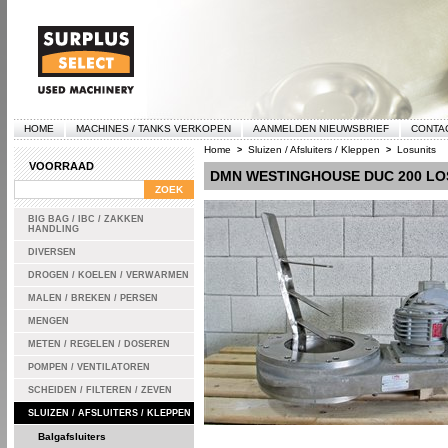
HOME
MACHINES / TANKS VERKOPEN
AANMELDEN NIEUWSBRIEF
CONTA
Home
Sluizen / Afsluiters / Kleppen
Losunits
>
>
VOORRAAD
DMN WESTINGHOUSE DUC 200 LOS
BIG BAG / IBC / ZAKKEN
HANDLING
DIVERSEN
DROGEN / KOELEN / VERWARMEN
MALEN / BREKEN / PERSEN
MENGEN
METEN / REGELEN / DOSEREN
POMPEN / VENTILATOREN
SCHEIDEN / FILTEREN / ZEVEN
SLUIZEN / AFSLUITERS / KLEPPEN
Balgafsluiters