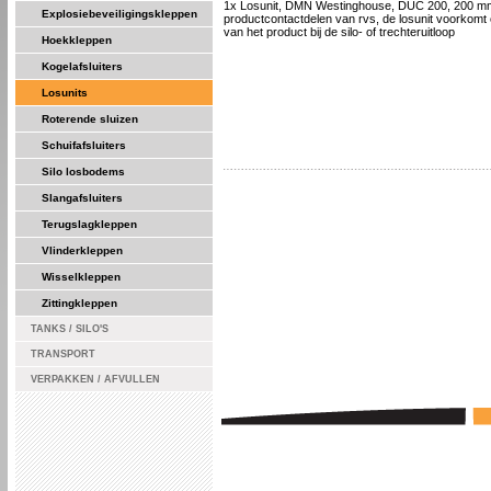
1x Losunit, DMN Westinghouse, DUC 200, 200 m
Explosiebeveiligingskleppen
productcontactdelen van rvs, de losunit voorkomt
van het product bij de silo- of trechteruitloop
Hoekkleppen
Kogelafsluiters
Losunits
Roterende sluizen
Schuifafsluiters
Silo losbodems
Slangafsluiters
Terugslagkleppen
Vlinderkleppen
Wisselkleppen
Zittingkleppen
TANKS / SILO'S
TRANSPORT
VERPAKKEN / AFVULLEN