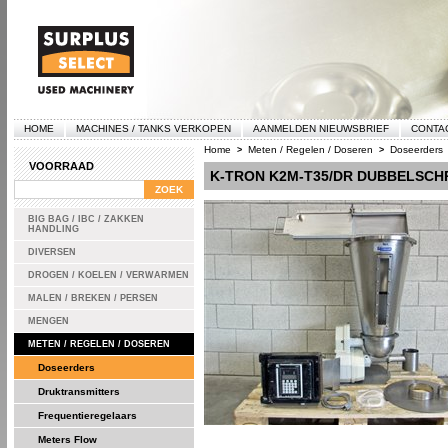
HOME
MACHINES / TANKS VERKOPEN
AANMELDEN NIEUWSBRIEF
CONTA
Home
Meten / Regelen / Doseren
Doseerders
>
>
VOORRAAD
K-TRON K2M-T35/DR DUBBELSC
BIG BAG / IBC / ZAKKEN
HANDLING
DIVERSEN
DROGEN / KOELEN / VERWARMEN
MALEN / BREKEN / PERSEN
MENGEN
METEN / REGELEN / DOSEREN
Doseerders
Druktransmitters
Frequentieregelaars
Meters Flow