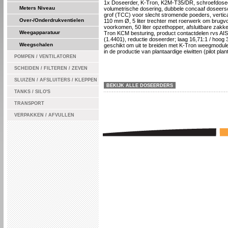
1x Doseerder, K-Tron, K2M-T35/DR, schroefdose
Meters Niveau
volumetrische dosering, dubbele concaaf doseer
grof (TCC) voor slecht stromende poeders, vertica
Over-/Onderdrukventielen
110 mm Ø, 5 liter trechter met roerwerk om brugv
voorkomen, 50 liter opzethopper, afsluitbare zakke
Weegapparatuur
Tron KCM besturing, product contactdelen rvs AIS
(1.4401), reductie doseerder; laag 16,71:1 / hoog 3
Weegschalen
geschikt om uit te breiden met K-Tron weegmodule
in de productie van plantaardige eiwitten (pilot plant
POMPEN / VENTILATOREN
SCHEIDEN / FILTEREN / ZEVEN
SLUIZEN / AFSLUITERS / KLEPPEN
BEKIJK ALLE DOSEERDERS
TANKS / SILO'S
TRANSPORT
VERPAKKEN / AFVULLEN