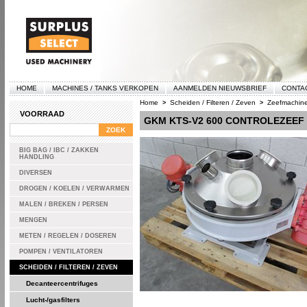
HOME
MACHINES / TANKS VERKOPEN
AANMELDEN NIEUWSBRIEF
CONTA
Home
Scheiden / Filteren / Zeven
Zeefmachin
>
>
VOORRAAD
GKM KTS-V2 600 CONTROLEZEEF
BIG BAG / IBC / ZAKKEN
HANDLING
DIVERSEN
DROGEN / KOELEN / VERWARMEN
MALEN / BREKEN / PERSEN
MENGEN
METEN / REGELEN / DOSEREN
POMPEN / VENTILATOREN
SCHEIDEN / FILTEREN / ZEVEN
Decanteercentrifuges
Lucht-/gasfilters