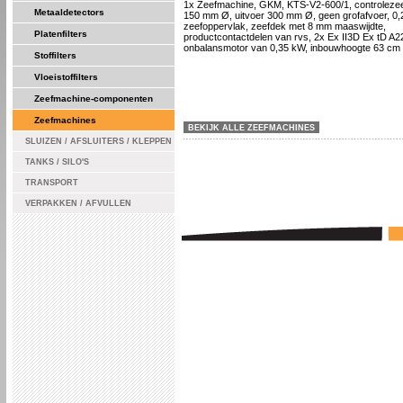
1x Zeefmachine, GKM, KTS-V2-600/1, controlezeef
Metaaldetectors
150 mm Ø, uitvoer 300 mm Ø, geen grofafvoer, 0
zeefoppervlak, zeefdek met 8 mm maaswijdte,
Platenfilters
productcontactdelen van rvs, 2x Ex II3D Ex tD A2
onbalansmotor van 0,35 kW, inbouwhoogte 63 cm
Stoffilters
Vloeistoffilters
Zeefmachine-componenten
Zeefmachines
BEKIJK ALLE ZEEFMACHINES
SLUIZEN / AFSLUITERS / KLEPPEN
TANKS / SILO'S
TRANSPORT
VERPAKKEN / AFVULLEN