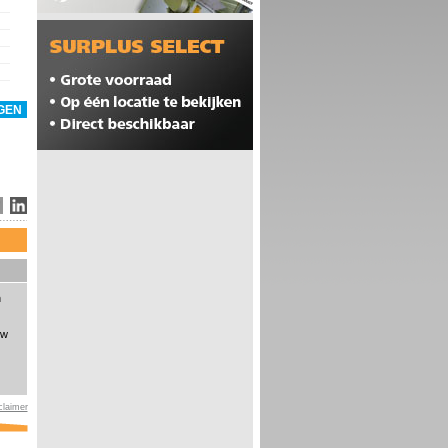
n
uw
claimer