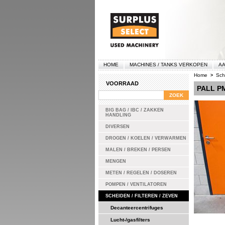
HOME
MACHINES / TANKS VERKOPEN
AA
Home
Sch
>
VOORRAAD
PALL PM
BIG BAG / IBC / ZAKKEN
HANDLING
DIVERSEN
DROGEN / KOELEN / VERWARMEN
MALEN / BREKEN / PERSEN
MENGEN
METEN / REGELEN / DOSEREN
POMPEN / VENTILATOREN
SCHEIDEN / FILTEREN / ZEVEN
Decanteercentrifuges
Lucht-/gasfilters