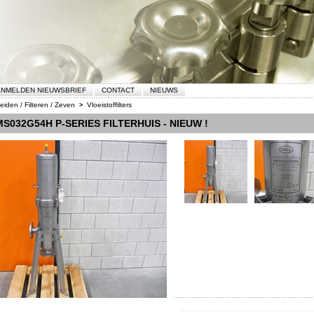
NMELDEN NIEUWSBRIEF
CONTACT
NIEUWS
eiden / Filteren / Zeven
Vloeistoffilters
>
S032G54H P-SERIES FILTERHUIS - NIEUW !