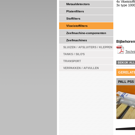
4x Vloeistof
Metaaldetectors
3x type 1000
Platenfilters
Stoffilters
Vloeistoffilters
Zeefmachine-componenten
Zeefmachines
Bijbehore
SLUIZEN / AFSLUITERS / KLEPPEN
Techn
TANKS / SILO'S
TRANSPORT
BEKIJK ALL
VERPAKKEN / AFVULLEN
GERELAT
PALL PSS 