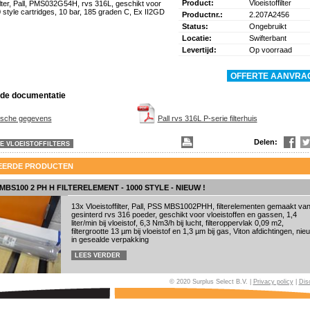
Product:
Vloeistoffilter
filter, Pall, PMS032G54H, rvs 316L, geschikt voor
 style cartridges, 10 bar, 185 graden C, Ex II2GD
Productnr.:
2.207A2456
Status:
Ongebruikt
Locatie:
Swifterbant
Levertijd:
Op voorraad
nde documentatie
ische gegevens
Pall rvs 316L P-serie filterhuis
Delen:
E VLOEISTOFFILTERS
EERDE PRODUCTEN
MBS100 2 PH H FILTERELEMENT - 1000 STYLE - NIEUW !
13x Vloeistoffilter, Pall, PSS MBS1002PHH, filterelementen gemaakt va
gesinterd rvs 316 poeder, geschikt voor vloeistoffen en gassen, 1,4
liter/min bij vloeistof, 6,3 Nm3/h bij lucht, filteroppervlak 0,09 m2,
filtergrootte 13 µm bij vloeistof en 1,3 µm bij gas, Viton afdichtingen, nie
in gesealde verpakking
LEES VERDER
© 2020 Surplus Select B.V. |
Privacy policy
|
Dis