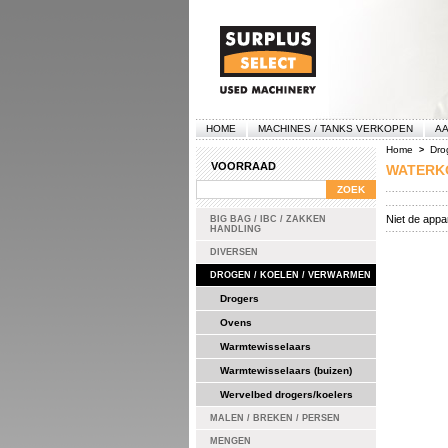
HOME
MACHINES / TANKS VERKOPEN
AA
Home
Dro
>
VOORRAAD
WATERK
Niet de app
BIG BAG / IBC / ZAKKEN
HANDLING
DIVERSEN
DROGEN / KOELEN / VERWARMEN
Drogers
Ovens
Warmtewisselaars
Warmtewisselaars (buizen)
Wervelbed drogers/koelers
MALEN / BREKEN / PERSEN
MENGEN