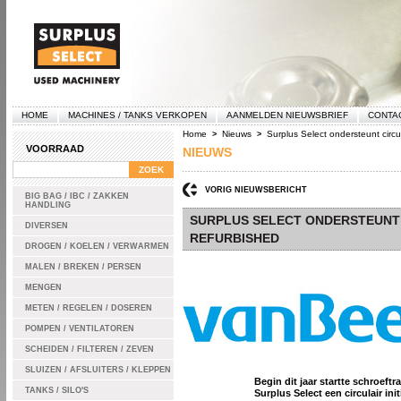
HOME
MACHINES / TANKS VERKOPEN
AANMELDEN NIEUWSBRIEF
CONTA
Home
Nieuws
Surplus Select ondersteunt circul
>
>
VOORRAAD
NIEUWS
VORIG NIEUWSBERICHT
BIG BAG / IBC / ZAKKEN
HANDLING
SURPLUS SELECT ONDERSTEUNT C
DIVERSEN
REFURBISHED
DROGEN / KOELEN / VERWARMEN
MALEN / BREKEN / PERSEN
MENGEN
METEN / REGELEN / DOSEREN
POMPEN / VENTILATOREN
SCHEIDEN / FILTEREN / ZEVEN
SLUIZEN / AFSLUITERS / KLEPPEN
Begin dit jaar startte schroef
TANKS / SILO'S
Surplus Select een circulair ini