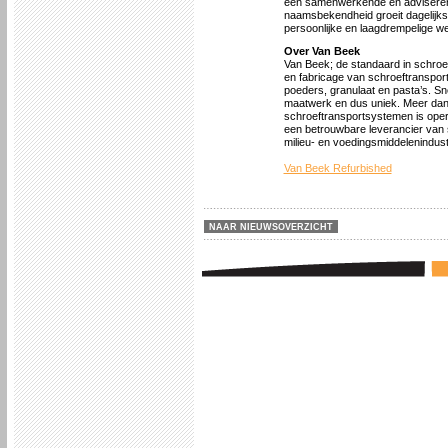
een samenwerkende en advisere
naamsbekendheid groeit dagelijk
persoonlijke en laagdrempelige wer
Over Van Beek
Van Beek; de standaard in schroef
en fabricage van schroeftransport
poeders, granulaat en pasta’s. Sne
maatwerk en dus uniek. Meer dan
schroeftransportsystemen is opera
een betrouwbare leverancier van 
milieu- en voedingsmiddelenindust
Van Beek Refurbished
NAAR NIEUWSOVERZICHT