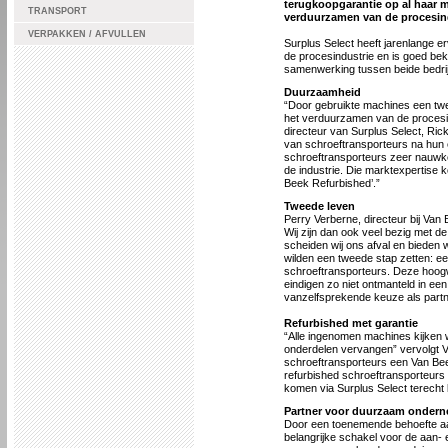
terugkoopgarantie op al haar 
TRANSPORT
verduurzamen van de procesind
VERPAKKEN / AFVULLEN
Surplus Select heeft jarenlange 
de procesindustrie en is goed be
samenwerking tussen beide bedri
Duurzaamheid
“Door gebruikte machines een twee
het verduurzamen van de procesin
directeur van Surplus Select, Ri
van schroeftransporteurs na hun 
schroeftransporteurs zeer nauwke
de industrie. Die marktexpertise 
Beek Refurbished’.”
Tweede leven
Perry Verberne, directeur bij Va
Wij zijn dan ook veel bezig met d
scheiden wij ons afval en bieden 
wilden een tweede stap zetten: ee
schroeftransporteurs. Deze hoog
eindigen zo niet ontmanteld in ee
vanzelfsprekende keuze als partn
Refurbished met garantie
“Alle ingenomen machines kijken w
onderdelen vervangen” vervolgt V
schroeftransporteurs een Van Beek
refurbished schroeftransporteurs z
komen via Surplus Select terecht 
Partner voor duurzaam onder
Door een toenemende behoefte aan 
belangrijke schakel voor de aan-